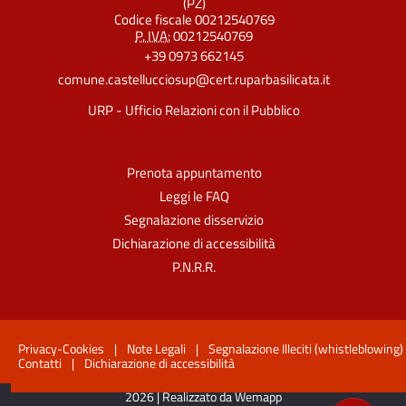
(PZ)
Codice fiscale 00212540769
P. IVA:
00212540769
+39 0973 662145
comune.castellucciosup@cert.ruparbasilicata.it
URP - Ufficio Relazioni con il Pubblico
Prenota appuntamento
Leggi le FAQ
Segnalazione disservizio
Dichiarazione di accessibilità
P.N.R.R.
Privacy-Cookies
|
Note Legali
|
Segnalazione Illeciti (whistleblowing)
Contatti
|
Dichiarazione di accessibilità
2026 | Realizzato da Wemapp