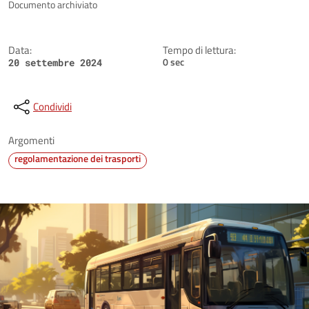
Dettagli della notizia
Documento archiviato
Data:
Tempo di lettura:
0 sec
20 settembre 2024
Condividi
Argomenti
regolamentazione dei trasporti