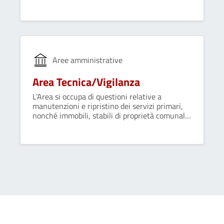
interna ed esterna; fornisce supporto agli
organi di governo e alle altre strutture
organizzative dell'ente.
Aree amministrative
Area Tecnica/Vigilanza
L’Area si occupa di questioni relative a
manutenzioni e ripristino dei servizi primari,
nonché immobili, stabili di proprietà comunale,
aree verdi, verifica delle pratiche edilizie
presentate da parte dei privati.