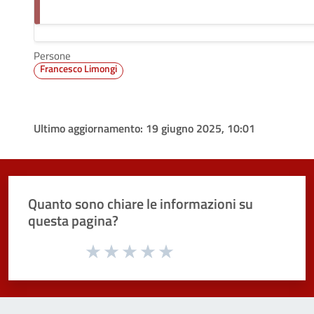
Persone
Francesco Limongi
Ultimo aggiornamento:
19 giugno 2025, 10:01
Quanto sono chiare le informazioni su
questa pagina?
Valuta da 1 a 5 stelle la pagina
Valuta 1 stelle su 5
Valuta 2 stelle su 5
Valuta 3 stelle su 5
Valuta 4 stelle su 5
Valuta 5 stelle su 5