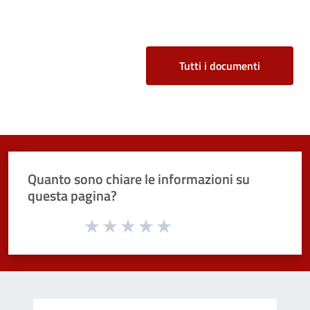
Tutti i documenti
Quanto sono chiare le informazioni su
questa pagina?
Valuta da 1 a 5 stelle la pagina
Valuta 1 stelle su 5
Valuta 2 stelle su 5
Valuta 3 stelle su 5
Valuta 4 stelle su 5
Valuta 5 stelle su 5