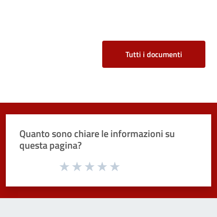
Tutti i documenti
Quanto sono chiare le informazioni su
questa pagina?
Valuta da 1 a 5 stelle la pagina
Valuta 1 stelle su 5
Valuta 2 stelle su 5
Valuta 3 stelle su 5
Valuta 4 stelle su 5
Valuta 5 stelle su 5