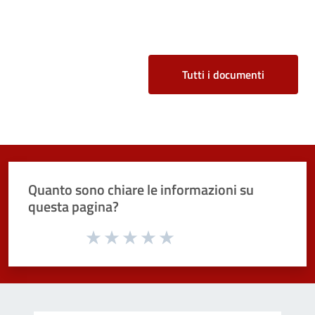
Tutti i documenti
Quanto sono chiare le informazioni su
questa pagina?
Valuta da 1 a 5 stelle la pagina
Valuta 1 stelle su 5
Valuta 2 stelle su 5
Valuta 3 stelle su 5
Valuta 4 stelle su 5
Valuta 5 stelle su 5