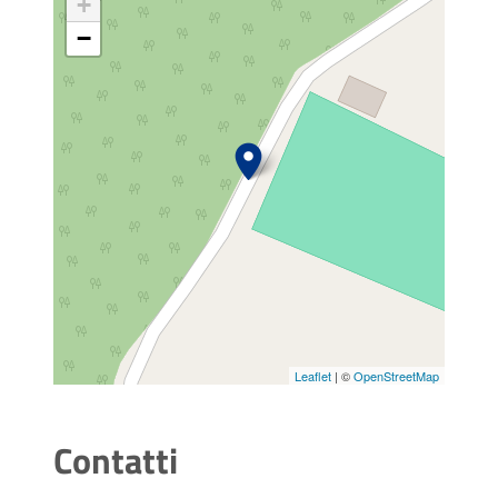
+
−
Leaflet
| ©
OpenStreetMap
Contatti