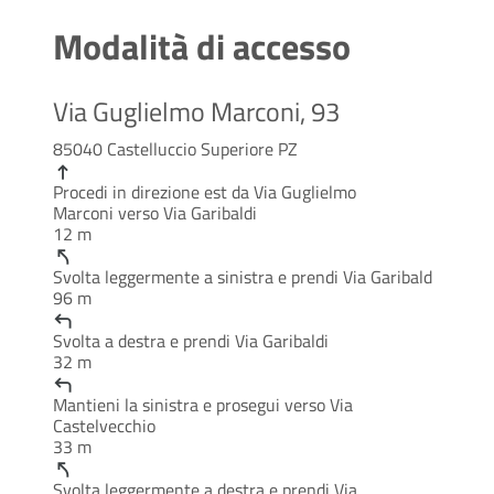
Modalità di accesso
Via Guglielmo Marconi, 93
85040 Castelluccio Superiore PZ
Procedi in direzione
est
da
Via Guglielmo
Marconi
verso
Via Garibaldi
12 m
Svolta leggermente a
sinistra
e prendi
Via Garibald
96 m
Svolta a
destra
e prendi
Via Garibaldi
32 m
Mantieni la
sinistra
e prosegui verso
Via
Castelvecchio
33 m
Svolta leggermente a
destra
e prendi
Via