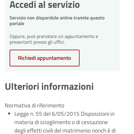
Accedi al servizio
comune ti invierà una richiesta di
integrazioni entro 10 giorni
dall'avvio del procedimento.
Servizio non disponibile online tramite questo
30
Conclusione del
portale
procedimento
giorni
Oppure, puoi prenotare un appuntamento e
30
Il procedimento amministrativo
Conclusione del
presentarti presso gli uffici.
sarà concluso entro un massimo
procedimento
giorni
di 30 giorni dalla presentazione
Il procedimento amministrativo
dell'istanza.
Richiedi appuntamento
sarà concluso entro un massimo
di 30 giorni dalla presentazione
dell'istanza.
Ulteriori informazioni
Normativa di riferimento
Legge n. 55 del 6/05/2015 Disposizioni in
materia di scioglimento o di cessazione
degli effetti civili del matrimonio nonch
é
di