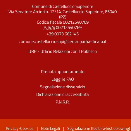
Comune di Castelluccio Superiore
Via Senatore Arcieri n. 12/14, Castelluccio Superiore, 85040
(PZ)
Codice fiscale 00212540769
P. IVA:
00212540769
+39 0973 662145
comune.castellucciosup@cert.ruparbasilicata.it
URP - Ufficio Relazioni con il Pubblico
Prenota appuntamento
Leggi le FAQ
Segnalazione disservizio
Dichiarazione di accessibilità
P.N.R.R.
Privacy-Cookies
|
Note Legali
|
Segnalazione Illeciti (whistleblowing)