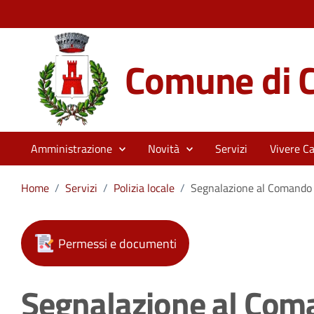
Comune di C
Amministrazione
Novità
Servizi
Vivere Ca
Home
/
Servizi
/
Polizia locale
/
Segnalazione al Comando d
Permessi e documenti
Segnalazione al Coma